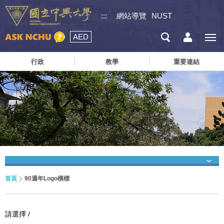
:::
網站導覽
NUST
AED
行政
教學
重要連結
首頁
90週年Logo橫標
請選擇 /