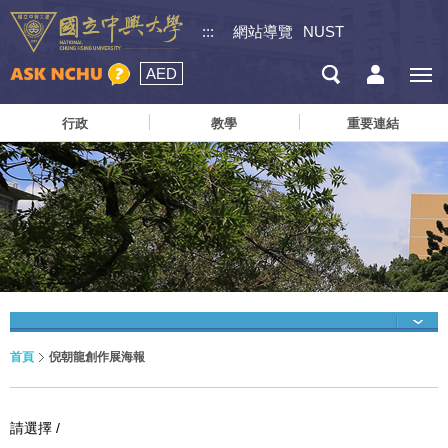
:::
網站導覽
NUST
AED
行政
教學
重要連結
首頁
倪朝龍創作展海報
請選擇 /