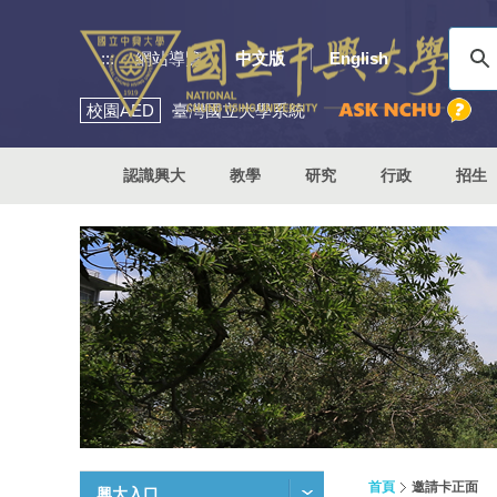
:::
網站導覽
中文版
English
校園
AED
臺灣國立大學系統
認識興大
教學
研究
行政
招生
首頁
邀請卡正面
興大入口