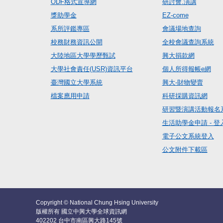
ODF格式宣導網
研討會.演講
獎助學金
EZ-come
系所評鑑專區
會議場地查詢
校務財務資訊公開
全校會議查詢系統
大陸地區大學學歷甄試
興大捐款網
大學社會責任(USR)資訊平台
個人所得報帳e網
臺灣國立大學系統
興大-財物變賣
檔案應用申請
科研採購資訊網
研習暨演講活動報名
生活助學金申請 - 登
電子公文系統登入
公文附件下載區
Copyright © National Chung Hsing University
版權所有 國立中興大學全球資訊網
402202 台中市南區興大路145號