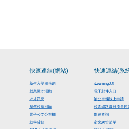
快速連結(網站)
快速連結(系統
新生入學服務網
iLearning3.0
就業徵才活動
電子郵件入口
求才訊息
洽公車輛線上申請
歷年校慶回顧
校園網路每日流量控
電子公文公布欄
斷網查詢
就學貸款
宿舍網管清單