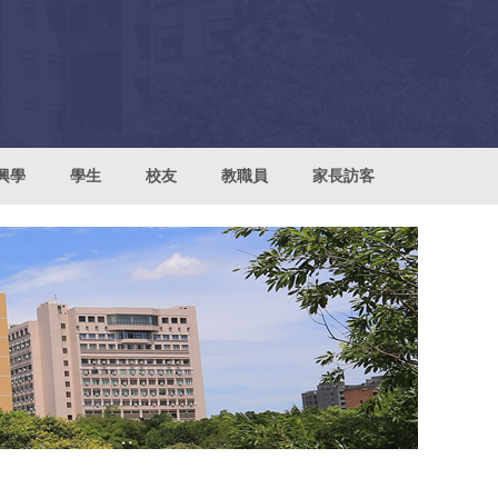
興學
學生
校友
教職員
家長訪客