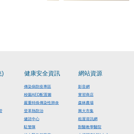
)
健康安全資訊
網站資源
傳染病防疫專區
影音網
校園AED配置圖
實習商店
嚴重特殊傳染性肺炎
森林農場
管
登革熱防治
興大市集
健諮中心
租屋資訊網
駐警隊
獸醫教學醫院