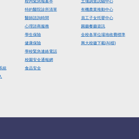
校內緊急報案亭
土壤調查試驗中心
特約醫院診所清單
有機農業推動中心
醫師諮詢時間
員工子女托嬰中心
心理諮商服務
圓廳餐廳資訊
學生保險
全校各單位場地收費標準
健康保險
興大校徽下載(AI檔)
學校緊急連絡電話
校園安全通報網
系統
食品安全
入