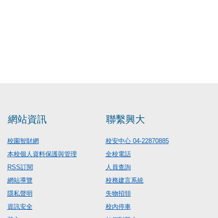
網站資訊
聯繫興大
校園智財網
校安中心 04-22870885
本校個人資料保護與管理
全校電話
RSS訂閱
人員查詢
網站導覽
校務建言系統
隱私聲明
失物招領
資訊安全
校內停車