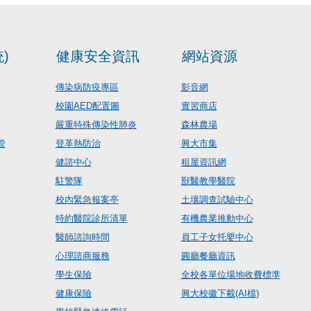
)
健康安全資訊
網站資源
傳染病防疫專區
影音網
校園AED配置圖
實習商店
嚴重特殊傳染性肺炎
森林農場
管
登革熱防治
興大市集
健諮中心
租屋資訊網
駐警隊
獸醫教學醫院
校內緊急報案亭
土壤調查試驗中心
特約醫院診所清單
有機農業推動中心
醫師諮詢時間
員工子女托嬰中心
心理諮商服務
圓廳餐廳資訊
學生保險
全校各單位場地收費標準
健康保險
興大校徽下載(AI檔)