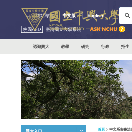
:::
網站導覽
中文版
English
校園
AED
臺灣國立大學系統
認識興大
教學
研究
行政
招生
首頁
中文系友書法
興大入口