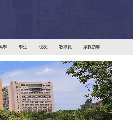
興學
學生
校友
教職員
家長訪客