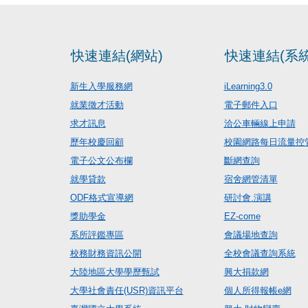
快速連結(網站)
快速連結(系統
新生入學服務網
iLearning3.0
就業徵才活動
電子郵件入口
求才訊息
洽公車輛線上申請
歷年校慶回顧
校園網路每日流量控
電子公文公布欄
斷網查詢
就學貸款
宿舍網管清單
ODF格式宣導網
研討會.演講
獎助學金
EZ-come
系所評鑑專區
會議場地查詢
校務財務資訊公開
全校會議查詢系統
大陸地區大學學歷甄試
興大捐款網
大學社會責任(USR)資訊平台
個人所得報帳e網