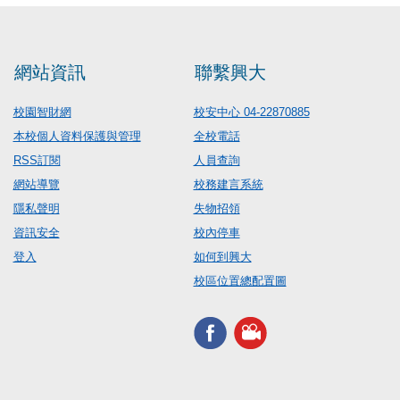
網站資訊
聯繫興大
校園智財網
校安中心 04-22870885
本校個人資料保護與管理
全校電話
RSS訂閱
人員查詢
網站導覽
校務建言系統
隱私聲明
失物招領
資訊安全
校內停車
登入
如何到興大
校區位置總配置圖