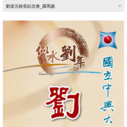
劉道元校長紀念會_羅馬旗