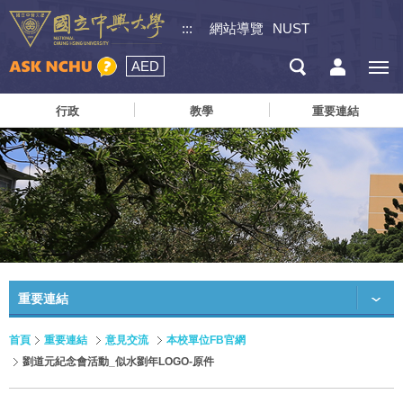
:::
網站導覽
NUST
AED
行政
教學
重要連結
重要連結
首頁
重要連結
意見交流
本校單位FB官網
劉道元紀念會活動_似水劉年LOGO-原件