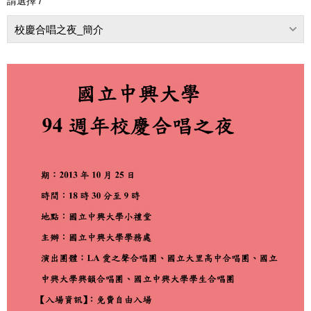
請選擇 /
校慶合唱之夜_簡介