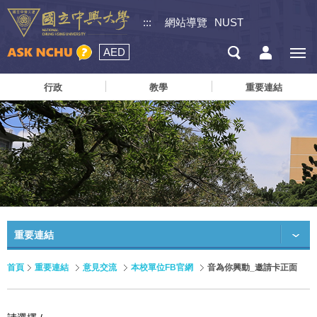
:::
網站導覽
NUST
AED
行政
教學
重要連結
重要連結
首頁
重要連結
意見交流
本校單位FB官網
音為你興動_邀請卡正面