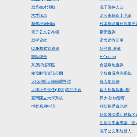
就業徵才活動
電子郵件入口
求才訊息
洽公車輛線上申請
歷年校慶回顧
校園網路每日流量控
電子公文公布欄
斷網查詢
就學貸款
宿舍網管清單
ODF格式宣導網
研討會.演講
獎助學金
EZ-come
系所評鑑專區
會議場地查詢
校務財務資訊公開
全校會議查詢系統
大陸地區大學學歷甄試
興大捐款網
大學社會責任(USR)資訊平台
個人所得報帳e網
臺灣國立大學系統
興大-財物變賣
檔案應用申請
科研採購資訊網
研習暨演講活動報名
生活助學金申請 - 登
電子公文系統登入