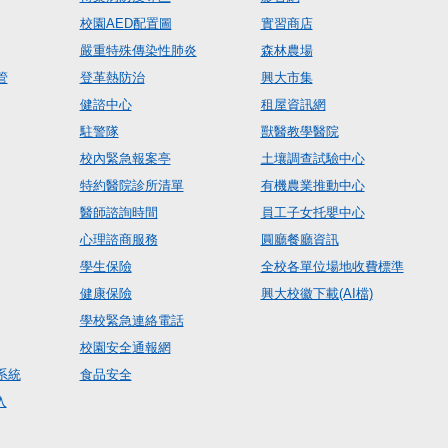
校園AED配置圖
實習商店
嚴重特殊傳染性肺炎
森林農場
管
登革熱防治
興大市集
健諮中心
租屋資訊網
駐警隊
獸醫教學醫院
校內緊急報案亭
土壤調查試驗中心
特約醫院診所清單
有機農業推動中心
醫師諮詢時間
員工子女托嬰中心
心理諮商服務
圓廳餐廳資訊
學生保險
全校各單位場地收費標準
健康保險
興大校徽下載(AI檔)
學校緊急連絡電話
校園安全通報網
系統
食品安全
入