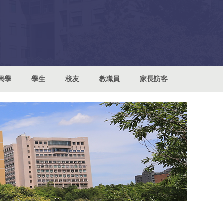
興學
學生
校友
教職員
家長訪客