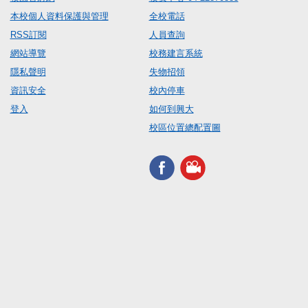
本校個人資料保護與管理
全校電話
RSS訂閱
人員查詢
網站導覽
校務建言系統
隱私聲明
失物招領
資訊安全
校內停車
登入
如何到興大
校區位置總配置圖