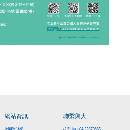
網站資訊
聯繫興大
校園智財網
校安中心 04-22870885