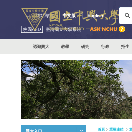
:::
網站導覽
中文版
English
校園
AED
臺灣國立大學系統
認識興大
教學
研究
行政
招生
首頁
重要連結
興大入口