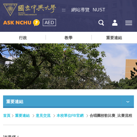
:::
網站導覽
NUST
AED
行政
教學
重要連結
重要連結
首頁
重要連結
意見交流
本校單位FB官網
合唱團校歌比賽_比賽流程