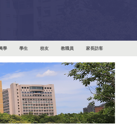
興學
學生
校友
教職員
家長訪客