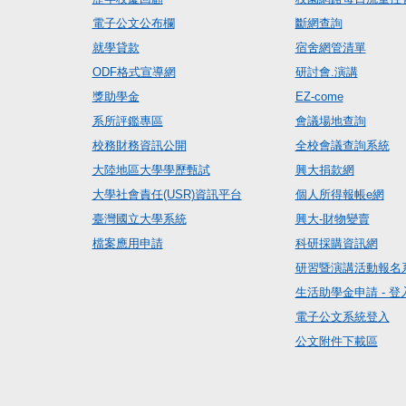
電子公文公布欄
斷網查詢
就學貸款
宿舍網管清單
ODF格式宣導網
研討會.演講
獎助學金
EZ-come
系所評鑑專區
會議場地查詢
校務財務資訊公開
全校會議查詢系統
大陸地區大學學歷甄試
興大捐款網
大學社會責任(USR)資訊平台
個人所得報帳e網
臺灣國立大學系統
興大-財物變賣
檔案應用申請
科研採購資訊網
研習暨演講活動報名
生活助學金申請 - 登
電子公文系統登入
公文附件下載區