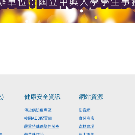
)
健康安全資訊
網站資源
傳染病防疫專區
影音網
校園AED配置圖
實習商店
嚴重特殊傳染性肺炎
森林農場
管
登革熱防治
興大市集