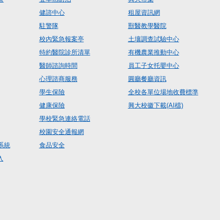
健諮中心
租屋資訊網
駐警隊
獸醫教學醫院
校內緊急報案亭
土壤調查試驗中心
特約醫院診所清單
有機農業推動中心
醫師諮詢時間
員工子女托嬰中心
心理諮商服務
圓廳餐廳資訊
學生保險
全校各單位場地收費標準
健康保險
興大校徽下載(AI檔)
學校緊急連絡電話
校園安全通報網
系統
食品安全
入