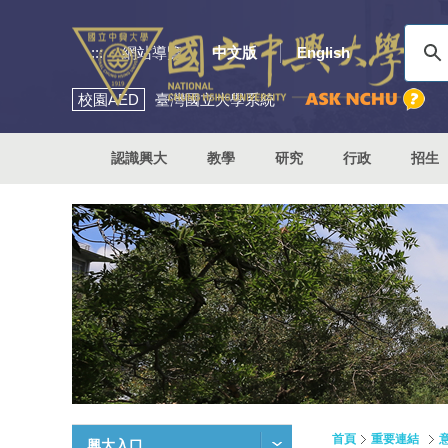
:::
網站導覽
中文版
English
校園
AED
臺灣國立大學系統
認識興大
教學
研究
行政
招生
首頁
重要連結
興大入口