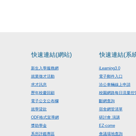
快速連結(網站)
快速連結(系統
新生入學服務網
iLearning3.0
就業徵才活動
電子郵件入口
求才訊息
洽公車輛線上申請
歷年校慶回顧
校園網路每日流量控
電子公文公布欄
斷網查詢
就學貸款
宿舍網管清單
ODF格式宣導網
研討會.演講
獎助學金
EZ-come
系所評鑑專區
會議場地查詢