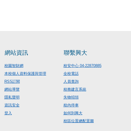
網站資訊
聯繫興大
校園智財網
校安中心 04-22870885
本校個人資料保護與管理
全校電話
RSS訂閱
人員查詢
網站導覽
校務建言系統
隱私聲明
失物招領
資訊安全
校內停車
登入
如何到興大
校區位置總配置圖