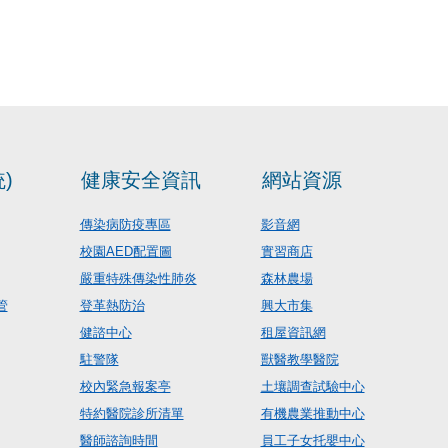
)
健康安全資訊
網站資源
傳染病防疫專區
影音網
校園AED配置圖
實習商店
嚴重特殊傳染性肺炎
森林農場
管
登革熱防治
興大市集
健諮中心
租屋資訊網
駐警隊
獸醫教學醫院
校內緊急報案亭
土壤調查試驗中心
特約醫院診所清單
有機農業推動中心
醫師諮詢時間
員工子女托嬰中心