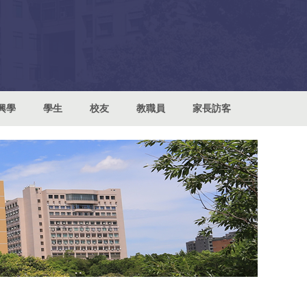
興學
學生
校友
教職員
家長訪客