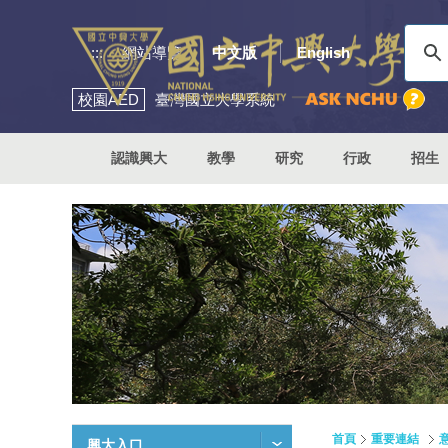
:::
網站導覽
中文版
English
校園
AED
臺灣國立大學系統
認識興大
教學
研究
行政
招生
首頁
重要連結
興大入口