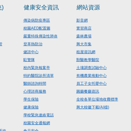
)
健康安全資訊
網站資源
傳染病防疫專區
影音網
校園AED配置圖
實習商店
嚴重特殊傳染性肺炎
森林農場
管
登革熱防治
興大市集
健諮中心
租屋資訊網
駐警隊
獸醫教學醫院
校內緊急報案亭
土壤調查試驗中心
特約醫院診所清單
有機農業推動中心
醫師諮詢時間
員工子女托嬰中心
心理諮商服務
圓廳餐廳資訊
學生保險
全校各單位場地收費標準
健康保險
興大校徽下載(AI檔)
學校緊急連絡電話
校園安全通報網
系統
食品安全