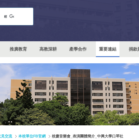
推廣教育
高教深耕
產學合作
重要連結
捐款
意見交流
本校單位FB官網
校慶音樂會_表演團體簡介_中興大學口琴社