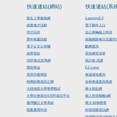
快速連結(網站)
快速連結(系統
新生入學服務網
iLearning3.0
就業徵才活動
電子郵件入口
求才訊息
洽公車輛線上申請
歷年校慶回顧
校園網路每日流量控
電子公文公布欄
斷網查詢
就學貸款
宿舍網管清單
ODF格式宣導網
研討會.演講
獎助學金
EZ-come
系所評鑑專區
會議場地查詢
校務財務資訊公開
全校會議查詢系統
大陸地區大學學歷甄試
興大捐款網
大學社會責任(USR)資訊平台
個人所得報帳e網
臺灣國立大學系統
興大-財物變賣
檔案應用申請
科研採購資訊網
研習暨演講活動報名