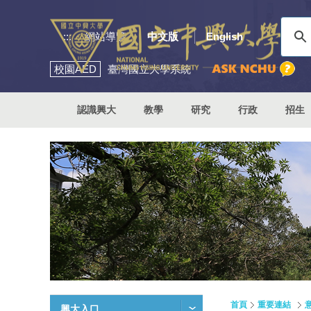
:::
網站導覽
中文版
English
校園
AED
臺灣國立大學系統
認識興大
教學
研究
行政
招生
首頁
重要連結
興大入口