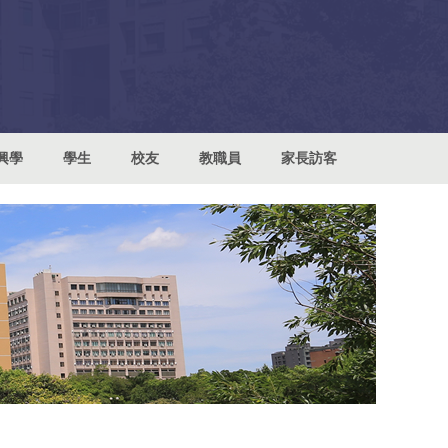
興學
學生
校友
教職員
家長訪客