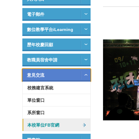
電子郵件
數位教學平台iLearning
歷年校慶回顧
教職員宿舍申請
意見交流
校務建言系統
單位窗口
系所窗口
本校單位FB官網