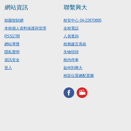
網站資訊
聯繫興大
校園智財網
校安中心 04-22870885
本校個人資料保護與管理
全校電話
RSS訂閱
人員查詢
網站導覽
校務建言系統
隱私聲明
失物招領
資訊安全
校內停車
登入
如何到興大
校區位置總配置圖