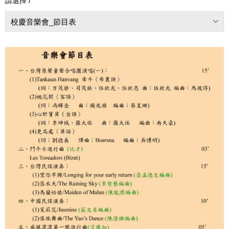
請選擇 /
校慶音樂會_節目表