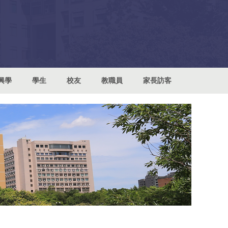
興學
學生
校友
教職員
家長訪客