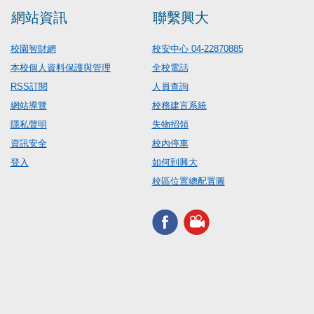
網站資訊
聯繫興大
校園智財網
校安中心 04-22870885
本校個人資料保護與管理
全校電話
RSS訂閱
人員查詢
網站導覽
校務建言系統
隱私聲明
失物招領
資訊安全
校內停車
登入
如何到興大
校區位置總配置圖