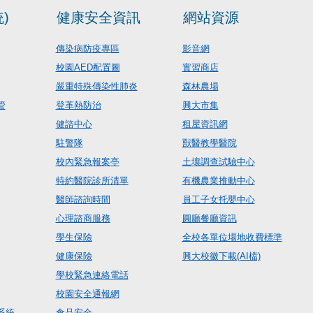
)
健康安全資訊
網站資源
傳染病防疫專區
影音網
校園AED配置圖
實習商店
嚴重特殊傳染性肺炎
森林農場
管
登革熱防治
興大市集
健諮中心
租屋資訊網
駐警隊
獸醫教學醫院
校內緊急報案亭
土壤調查試驗中心
特約醫院診所清單
有機農業推動中心
醫師諮詢時間
員工子女托嬰中心
心理諮商服務
圓廳餐廳資訊
學生保險
全校各單位場地收費標準
健康保險
興大校徽下載(AI檔)
學校緊急連絡電話
校園安全通報網
系統
食品安全