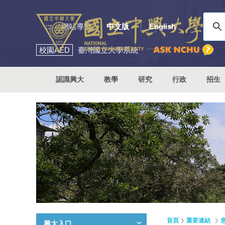
:::
網站導覽
中文版
English
校園
AED
臺灣國立大學系統
認識興大
教學
研究
行政
招生
首頁
重要連結
興大入口