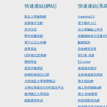
快速連結(網站)
快速連結(系統
新生入學服務網
iLearning3.0
就業徵才活動
電子郵件入口
求才訊息
洽公車輛線上申請
歷年校慶回顧
校園網路每日流量控
電子公文公布欄
斷網查詢
就學貸款
宿舍網管清單
ODF格式宣導網
研討會.演講
獎助學金
EZ-come
系所評鑑專區
會議場地查詢
校務財務資訊公開
全校會議查詢系統
大陸地區大學學歷甄試
興大捐款網
大學社會責任(USR)資訊平台
個人所得報帳e網
臺灣國立大學系統
興大-財物變賣
檔案應用申請
科研採購資訊網
研習暨演講活動報名