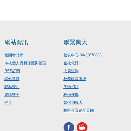
網站資訊
聯繫興大
校園智財網
校安中心 04-22870885
本校個人資料保護與管理
全校電話
RSS訂閱
人員查詢
網站導覽
校務建言系統
隱私聲明
失物招領
資訊安全
校內停車
登入
如何到興大
校區位置總配置圖