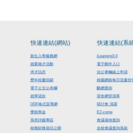
快速連結(網站)
快速連結(系統
新生入學服務網
iLearning3.0
就業徵才活動
電子郵件入口
求才訊息
洽公車輛線上申請
歷年校慶回顧
校園網路每日流量控
電子公文公布欄
斷網查詢
就學貸款
宿舍網管清單
ODF格式宣導網
研討會.演講
獎助學金
EZ-come
系所評鑑專區
會議場地查詢
校務財務資訊公開
全校會議查詢系統