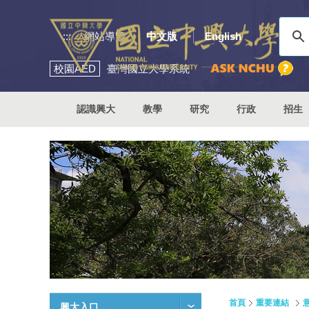
:::
網站導覽
中文版
English
校園
AED
臺灣國立大學系統
認識興大
教學
研究
行政
招生
首頁
重要連結
興大入口