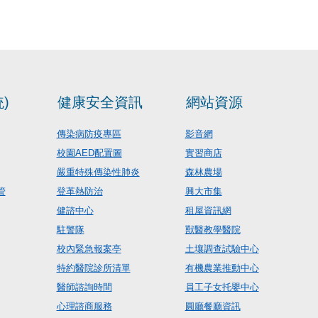
)
健康安全資訊
網站資源
傳染病防疫專區
影音網
校園AED配置圖
實習商店
嚴重特殊傳染性肺炎
森林農場
管
登革熱防治
興大市集
健諮中心
租屋資訊網
駐警隊
獸醫教學醫院
校內緊急報案亭
土壤調查試驗中心
特約醫院診所清單
有機農業推動中心
醫師諮詢時間
員工子女托嬰中心
心理諮商服務
圓廳餐廳資訊