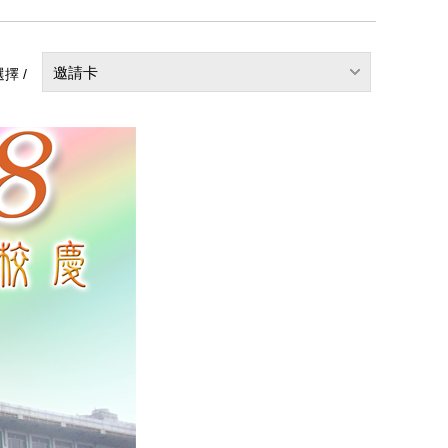
邀請卡
擇 /