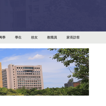
興學
學生
校友
教職員
家長訪客