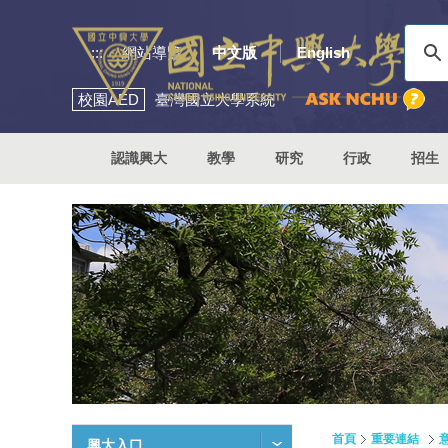
:::
網站導覽
中文版
English
校園
AED
臺灣國立大學系統
認識興大
教學
研究
行政
招生
首頁
重要連結
興大入口