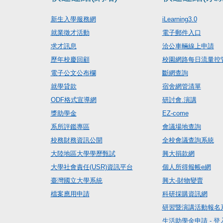
新生入學服務網
iLearning3.0
就業徵才活動
電子郵件入口
求才訊息
洽公車輛線上申請
歷年校慶回顧
校園網路每日流量控
電子公文公布欄
斷網查詢
就學貸款
宿舍網管清單
ODF格式宣導網
研討會.演講
獎助學金
EZ-come
系所評鑑專區
會議場地查詢
校務財務資訊公開
全校會議查詢系統
大陸地區大學學歷甄試
興大捐款網
大學社會責任(USR)資訊平台
個人所得報帳e網
臺灣國立大學系統
興大-財物變賣
檔案應用申請
科研採購資訊網
研習暨演講活動報名
生活助學金申請 - 登