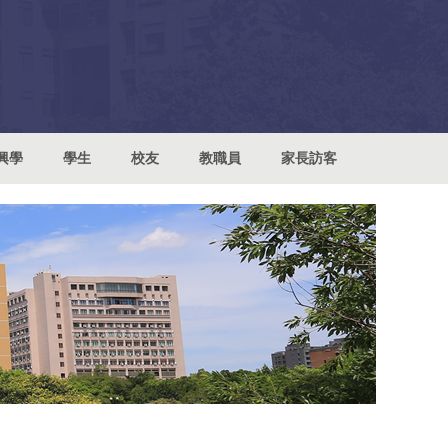
興學
學生
校友
教職員
家長訪客