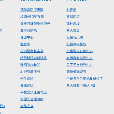
傳染病防疫專區
影音網
校園AED配置圖
實習商店
嚴重特殊傳染性肺炎
森林農場
管
登革熱防治
興大市集
健諮中心
租屋資訊網
駐警隊
獸醫教學醫院
校內緊急報案亭
土壤調查試驗中心
特約醫院診所清單
有機農業推動中心
醫師諮詢時間
員工子女托嬰中心
心理諮商服務
圓廳餐廳資訊
學生保險
全校各單位場地收費標準
健康保險
興大校徽下載(AI檔)
學校緊急連絡電話
校園安全通報網
系統
食品安全
入