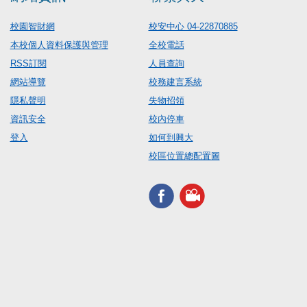
校園智財網
校安中心 04-22870885
本校個人資料保護與管理
全校電話
RSS訂閱
人員查詢
網站導覽
校務建言系統
隱私聲明
失物招領
資訊安全
校內停車
登入
如何到興大
校區位置總配置圖