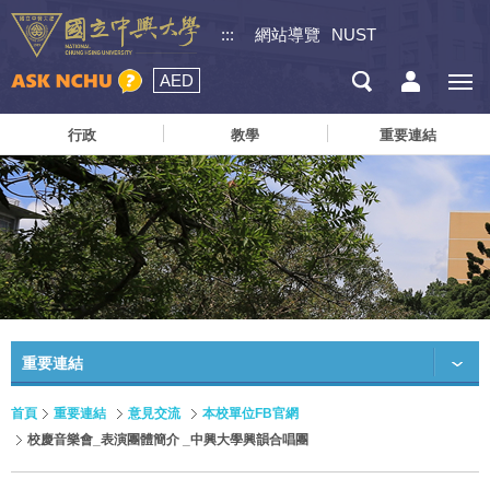
:::
網站導覽
NUST
AED
行政
教學
重要連結
重要連結
首頁
重要連結
意見交流
本校單位FB官網
校慶音樂會_表演團體簡介 _中興大學興韻合唱團