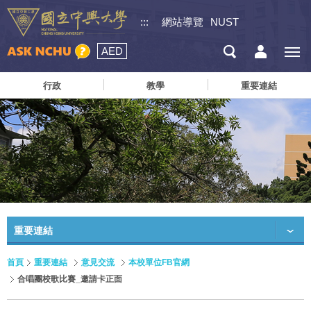
:::
網站導覽
NUST
AED
行政
教學
重要連結
重要連結
首頁
重要連結
意見交流
本校單位FB官網
合唱團校歌比賽_邀請卡正面