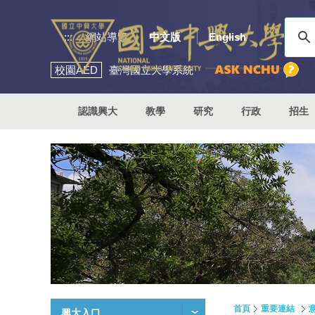
:::
網站導覽
中文版
English
校園
AED
臺灣國立大學系統
認識興大
教學
研究
行政
招生
首頁
重要連結
興大入口