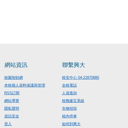
網站資訊
聯繫興大
校園智財網
校安中心 04-22870885
本校個人資料保護與管理
全校電話
RSS訂閱
人員查詢
網站導覽
校務建言系統
隱私聲明
失物招領
資訊安全
校內停車
登入
如何到興大