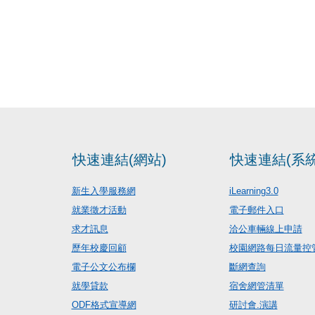
快速連結(網站)
快速連結(系統
新生入學服務網
iLearning3.0
就業徵才活動
電子郵件入口
求才訊息
洽公車輛線上申請
歷年校慶回顧
校園網路每日流量控
電子公文公布欄
斷網查詢
就學貸款
宿舍網管清單
ODF格式宣導網
研討會.演講