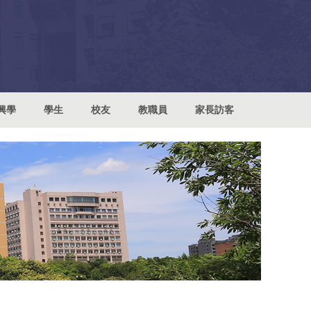
興學
學生
校友
教職員
家長訪客