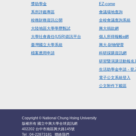
獎助學金
EZ-come
系所評鑑專區
會議場地查詢
校務財務資訊公開
全校會議查詢系統
大陸地區大學學歷甄試
興大捐款網
大學社會責任(USR)資訊平台
個人所得報帳e網
臺灣國立大學系統
興大-財物變賣
檔案應用申請
科研採購資訊網
研習暨演講活動報名
生活助學金申請 - 登
電子公文系統登入
公文附件下載區
Copyright © National Chung Hsing University
版權所有 國立中興大學全球資訊網
402202 台中市南區興大路145號
Tel : 04-22873181
聯絡我們