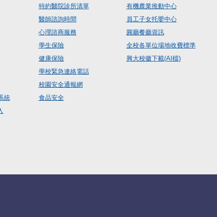
特約醫院診所清單
有機農業推動中心
醫師諮詢時間
員工子女托嬰中心
心理諮商服務
圓廳餐廳資訊
學生保險
全校各單位場地收費標準
健康保險
興大校徽下載(AI檔)
學校緊急連絡電話
校園安全通報網
系統
食品安全
入