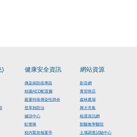
)
健康安全資訊
網站資源
傳染病防疫專區
影音網
校園AED配置圖
實習商店
嚴重特殊傳染性肺炎
森林農場
管
登革熱防治
興大市集
健諮中心
租屋資訊網
駐警隊
獸醫教學醫院
校內緊急報案亭
土壤調查試驗中心