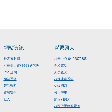
網站資訊
聯繫興大
校園智財網
校安中心 04-22870885
本校個人資料保護與管理
全校電話
RSS訂閱
人員查詢
網站導覽
校務建言系統
隱私聲明
失物招領
資訊安全
校內停車
登入
如何到興大
校區位置總配置圖