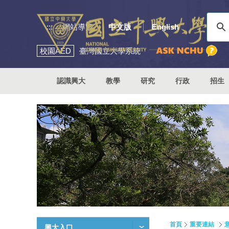
:::
網站導覽
中文版
English
校園
AED
臺灣國立大學系統
認識興大
教學
研究
行政
招生
首頁
重要連結
興大入口