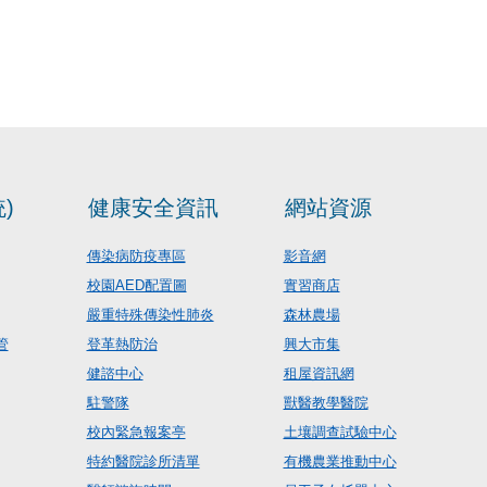
)
健康安全資訊
網站資源
傳染病防疫專區
影音網
校園AED配置圖
實習商店
嚴重特殊傳染性肺炎
森林農場
管
登革熱防治
興大市集
健諮中心
租屋資訊網
駐警隊
獸醫教學醫院
校內緊急報案亭
土壤調查試驗中心
特約醫院診所清單
有機農業推動中心