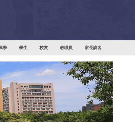
興學
學生
校友
教職員
家長訪客