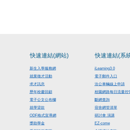
快速連結(網站)
快速連結(系統
新生入學服務網
iLearning3.0
就業徵才活動
電子郵件入口
求才訊息
洽公車輛線上申請
歷年校慶回顧
校園網路每日流量控
電子公文公布欄
斷網查詢
就學貸款
宿舍網管清單
ODF格式宣導網
研討會.演講
獎助學金
EZ-come