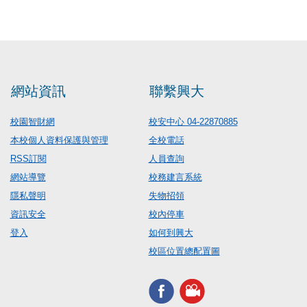
網站資訊
聯繫興大
校園智財網
校安中心 04-22870885
本校個人資料保護與管理
全校電話
RSS訂閱
人員查詢
網站導覽
校務建言系統
隱私聲明
失物招領
資訊安全
校內停車
登入
如何到興大
校區位置總配置圖