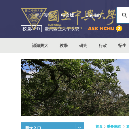
:::
網站導覽
中文版
English
校園
AED
臺灣國立大學系統
認識興大
教學
研究
行政
招生
首頁
重要連結
興大入口