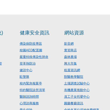
)
健康安全資訊
網站資源
傳染病防疫專區
影音網
校園AED配置圖
實習商店
嚴重特殊傳染性肺炎
森林農場
管
登革熱防治
興大市集
健諮中心
租屋資訊網
駐警隊
獸醫教學醫院
校內緊急報案亭
土壤調查試驗中心
特約醫院診所清單
有機農業推動中心
醫師諮詢時間
員工子女托嬰中心
心理諮商服務
圓廳餐廳資訊
學生保險
全校各單位場地收費標準