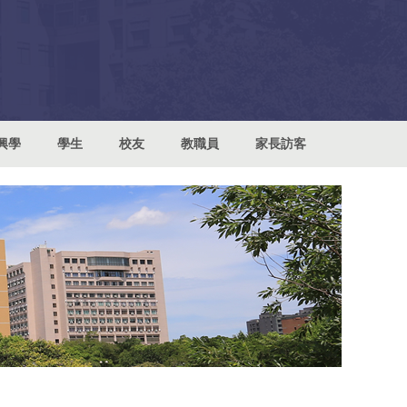
興學
學生
校友
教職員
家長訪客