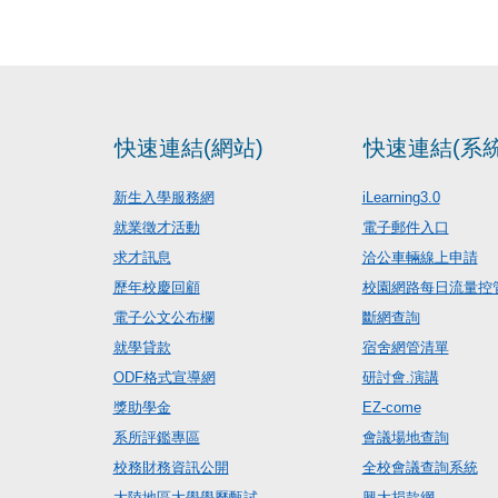
快速連結(網站)
快速連結(系統
新生入學服務網
iLearning3.0
就業徵才活動
電子郵件入口
求才訊息
洽公車輛線上申請
歷年校慶回顧
校園網路每日流量控
電子公文公布欄
斷網查詢
就學貸款
宿舍網管清單
ODF格式宣導網
研討會.演講
獎助學金
EZ-come
系所評鑑專區
會議場地查詢
校務財務資訊公開
全校會議查詢系統
大陸地區大學學歷甄試
興大捐款網