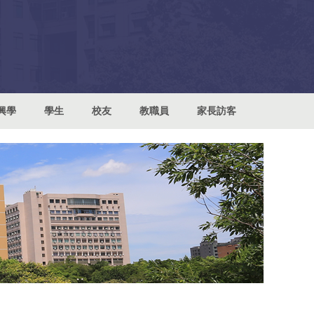
興學
學生
校友
教職員
家長訪客