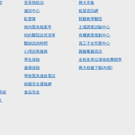
管
登革熱防治
興大市集
健諮中心
租屋資訊網
駐警隊
獸醫教學醫院
校內緊急報案亭
土壤調查試驗中心
特約醫院診所清單
有機農業推動中心
醫師諮詢時間
員工子女托嬰中心
心理諮商服務
圓廳餐廳資訊
學生保險
全校各單位場地收費標準
健康保險
興大校徽下載(AI檔)
學校緊急連絡電話
校園安全通報網
系統
食品安全
入