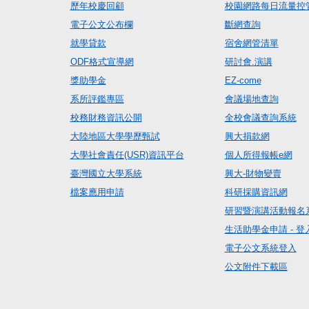
歷年校慶回顧
校園網路每日流量控
電子公文公布欄
斷網查詢
就學貸款
宿舍網管清單
ODF格式宣導網
研討會.演講
獎助學金
EZ-come
系所評鑑專區
會議場地查詢
校務財務資訊公開
全校會議查詢系統
大陸地區大學學歷甄試
興大捐款網
大學社會責任(USR)資訊平台
個人所得報帳e網
臺灣國立大學系統
興大-財物變賣
檔案應用申請
科研採購資訊網
研習暨演講活動報名
生活助學金申請 - 登
電子公文系統登入
公文附件下載區