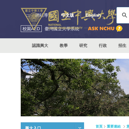
:::
網站導覽
中文版
English
校園
AED
臺灣國立大學系統
認識興大
教學
研究
行政
招生
首頁
重要連結
興大入口