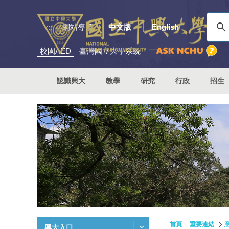
:::
網站導覽
中文版
English
校園
AED
臺灣國立大學系統
認識興大
教學
研究
行政
招生
首頁
重要連結
興大入口