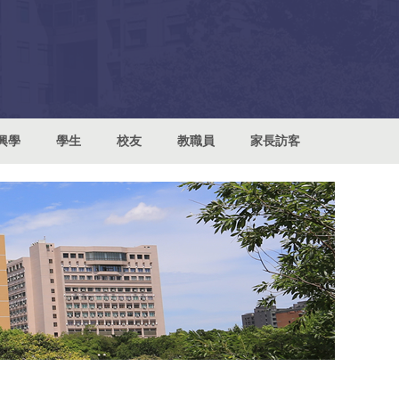
興學
學生
校友
教職員
家長訪客