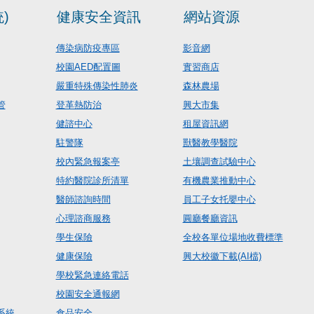
)
健康安全資訊
網站資源
傳染病防疫專區
影音網
校園AED配置圖
實習商店
嚴重特殊傳染性肺炎
森林農場
管
登革熱防治
興大市集
健諮中心
租屋資訊網
駐警隊
獸醫教學醫院
校內緊急報案亭
土壤調查試驗中心
特約醫院診所清單
有機農業推動中心
醫師諮詢時間
員工子女托嬰中心
心理諮商服務
圓廳餐廳資訊
學生保險
全校各單位場地收費標準
健康保險
興大校徽下載(AI檔)
學校緊急連絡電話
校園安全通報網
系統
食品安全