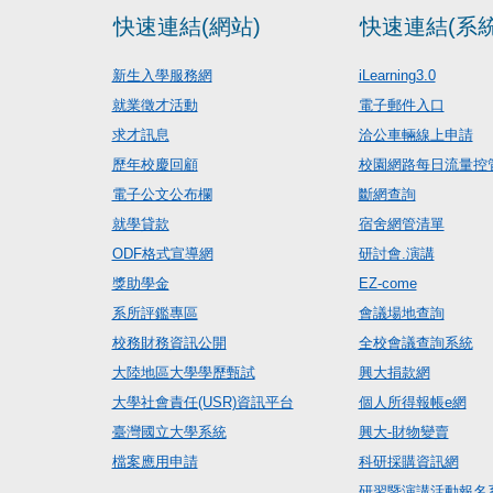
快速連結(網站)
快速連結(系統
新生入學服務網
iLearning3.0
就業徵才活動
電子郵件入口
求才訊息
洽公車輛線上申請
歷年校慶回顧
校園網路每日流量控
電子公文公布欄
斷網查詢
就學貸款
宿舍網管清單
ODF格式宣導網
研討會.演講
獎助學金
EZ-come
系所評鑑專區
會議場地查詢
校務財務資訊公開
全校會議查詢系統
大陸地區大學學歷甄試
興大捐款網
大學社會責任(USR)資訊平台
個人所得報帳e網
臺灣國立大學系統
興大-財物變賣
檔案應用申請
科研採購資訊網
研習暨演講活動報名