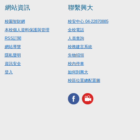
網站資訊
聯繫興大
校園智財網
校安中心 04-22870885
本校個人資料保護與管理
全校電話
RSS訂閱
人員查詢
網站導覽
校務建言系統
隱私聲明
失物招領
資訊安全
校內停車
登入
如何到興大
校區位置總配置圖